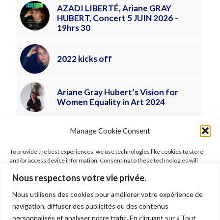
AZADI LIBERTÉ, Ariane GRAY
HUBERT, Concert 5 JUIN 2026 –
19hrs 30
2022 kicks off
Ariane Gray Hubert’s Vision for
Women Equality in Art 2024
Manage Cookie Consent
To provide the best experiences, we use technologies like cookies to store
and/or access device information. Consenting to these technologies will
allow us to process data such as browsing behavior or unique IDs on this site.
Nous respectons votre vie privée.
Not consenting or withdrawing consent, may adversely affect certain
features and functions.
Nous utilisons des cookies pour améliorer votre expérience de
FOLLOW ARIANE
navigation, diffuser des publicités ou des contenus
Accept
personnalisés et analyser notre trafic. En cliquant sur « Tout