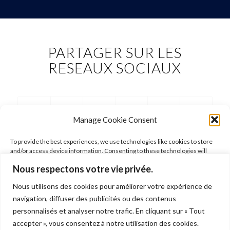
PARTAGER SUR LES
RESEAUX SOCIAUX
Manage Cookie Consent
To provide the best experiences, we use technologies like cookies to store
and/or access device information. Consenting to these technologies will
allow us to process data such as browsing behavior or unique IDs on this site.
Nous respectons votre vie privée.
Not consenting or withdrawing consent, may adversely affect certain
features and functions.
Nous utilisons des cookies pour améliorer votre expérience de
FOLLOW ARIANE
navigation, diffuser des publicités ou des contenus
Accept
personnalisés et analyser notre trafic. En cliquant sur « Tout
accepter », vous consentez à notre utilisation des cookies.