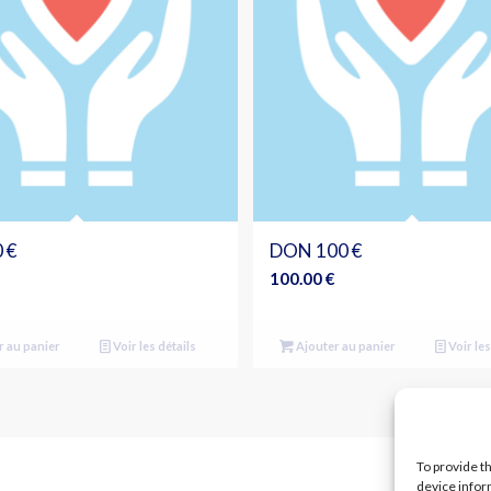
 €
DON 100 €
100.00
€
r au panier
Voir les détails
Ajouter au panier
Voir les
To provide t
device infor