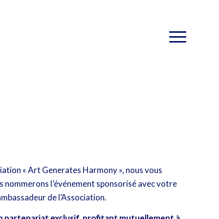
ociation « Art Generates Harmony », nous vous
ous nommerons l’événement sponsorisé avec votre
ambassadeur de l’Association.
partenariat exclusif, profitant mutuellement à