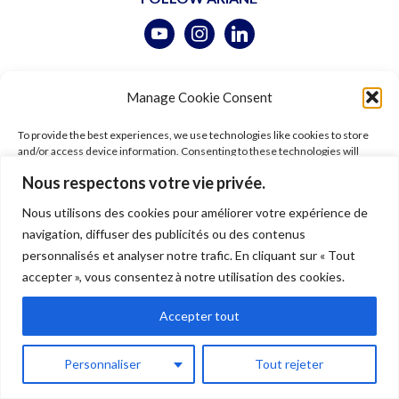
© 2026 Ariane Gray Hubert. All rights reserved. Pictures © Ariane Gray
Manage Cookie Consent
Hubert –
Legal
–
Terms of use
–
Shipping
–
Data policy
To provide the best experiences, we use technologies like cookies to store
and/or access device information. Consenting to these technologies will
allow us to process data such as browsing behavior or unique IDs on this site.
Nous respectons votre vie privée.
Not consenting or withdrawing consent, may adversely affect certain
features and functions.
Nous utilisons des cookies pour améliorer votre expérience de
navigation, diffuser des publicités ou des contenus
Accept
personnalisés et analyser notre trafic. En cliquant sur « Tout
accepter », vous consentez à notre utilisation des cookies.
Deny
Accepter tout
View preferences
Personnaliser
Tout rejeter
Cookie Policy