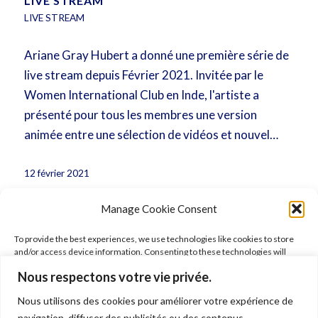
LIVE STREAM
LIVE STREAM
Ariane Gray Hubert a donné une première série de
live stream depuis Février 2021. Invitée par le
Women International Club en Inde, l'artiste a
présenté pour tous les membres une version
animée entre une sélection de vidéos et nouvel…
12 février 2021
Manage Cookie Consent
To provide the best experiences, we use technologies like cookies to store
and/or access device information. Consenting to these technologies will
allow us to process data such as browsing behavior or unique IDs on this site.
Nous respectons votre vie privée.
Not consenting or withdrawing consent, may adversely affect certain
features and functions.
Nous utilisons des cookies pour améliorer votre expérience de
FOLLOW ARIANE
navigation, diffuser des publicités ou des contenus