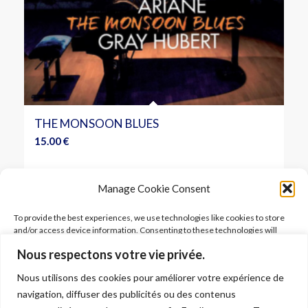
THE MONSOON BLUES
15.00
€
Ajouter au panier
Voir les détails
Manage Cookie Consent
To provide the best experiences, we use technologies like cookies to store
and/or access device information. Consenting to these technologies will
allow us to process data such as browsing behavior or unique IDs on this site.
Nous respectons votre vie privée.
Not consenting or withdrawing consent, may adversely affect certain
features and functions.
Nous utilisons des cookies pour améliorer votre expérience de
FOLLOW ARIANE
navigation, diffuser des publicités ou des contenus
Accept