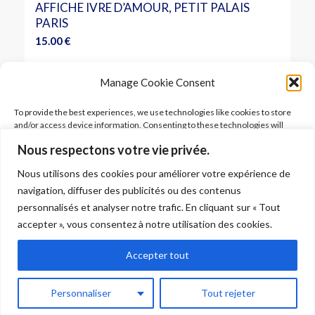
AFFICHE IVRE D’AMOUR, PETIT PALAIS
PARIS
15.00
€
Ajouter au panier
Voir les détails
Manage Cookie Consent
To provide the best experiences, we use technologies like cookies to store
and/or access device information. Consenting to these technologies will
allow us to process data such as browsing behavior or unique IDs on this site.
Nous respectons votre vie privée.
Not consenting or withdrawing consent, may adversely affect certain
features and functions.
Nous utilisons des cookies pour améliorer votre expérience de
FOLLOW ARIANE
navigation, diffuser des publicités ou des contenus
Accept
personnalisés et analyser notre trafic. En cliquant sur « Tout
accepter », vous consentez à notre utilisation des cookies.
Deny
Accepter tout
© 2026 Ariane Gray Hubert. All rights reserved. Pictures © Ariane Gray
View preferences
Hubert –
Legal
–
Terms of use
–
Shipping
–
Data policy
Personnaliser
Tout rejeter
Cookie Policy