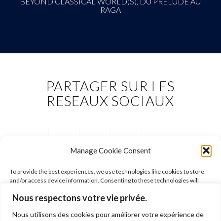
BEYOND CLASSICAL WORLD(S), DU PRÉLUDE AU
RAGA
PARTAGER SUR LES
RESEAUX SOCIAUX
Manage Cookie Consent
To provide the best experiences, we use technologies like cookies to store
and/or access device information. Consenting to these technologies will
allow us to process data such as browsing behavior or unique IDs on this site.
Nous respectons votre vie privée.
Not consenting or withdrawing consent, may adversely affect certain
features and functions.
Nous utilisons des cookies pour améliorer votre expérience de